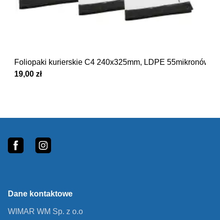
Foliopaki kurierskie C4 240x325mm, LDPE 55mikronów 
19,00 zł
Footer
fb
In
Dane kontaktowe
WIMAR WM Sp. z o.o