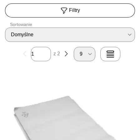
Filtry
Sortowanie
Domyślne
z 2
9
View grid