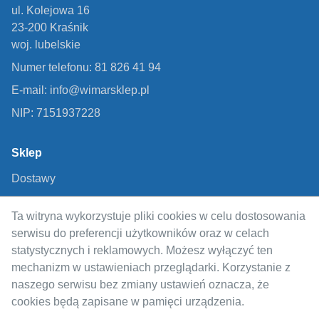
ul. Kolejowa 16
23-200 Kraśnik
woj. lubelskie
Numer telefonu: 81 826 41 94
E-mail: info@wimarsklep.pl
NIP: 7151937228
Sklep
Dostawy
Metody płatności
Ta witryna wykorzystuje pliki cookies w celu dostosowania
Regulamin
serwisu do preferencji użytkowników oraz w celach
Polityka prywatności
statystycznych i reklamowych. Możesz wyłączyć ten
mechanizm w ustawieniach przeglądarki. Korzystanie z
Odstąpienie od umowy
naszego serwisu bez zmiany ustawień oznacza, że
cookies będą zapisane w pamięci urządzenia.
Informacje