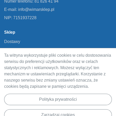
Numer telefonu: 81 826 41 94
E-mail: info@wimarsklep.pl
NIP: 7151937228
Sklep
Dostawy
Metody płatności
Ta witryna wykorzystuje pliki cookies w celu dostosowania
Regulamin
serwisu do preferencji użytkowników oraz w celach
Polityka prywatności
statystycznych i reklamowych. Możesz wyłączyć ten
mechanizm w ustawieniach przeglądarki. Korzystanie z
Odstąpienie od umowy
naszego serwisu bez zmiany ustawień oznacza, że
cookies będą zapisane w pamięci urządzenia.
Informacje
O nas
Polityka prywatności
Blog
Zarządzaj cookies
Skontaktuj się z nami