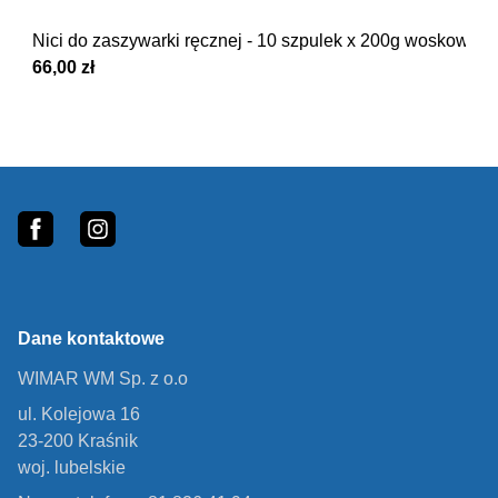
Nici do zaszywarki ręcznej - 10 szpulek x 200g woskowan
66,00 zł
Footer
fb
In
Dane kontaktowe
WIMAR WM Sp. z o.o
ul. Kolejowa 16
23-200 Kraśnik
woj. lubelskie