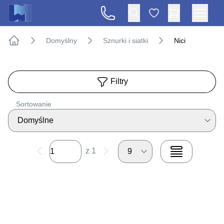
Domyślny
Sznurki i siatki
Nici
Strona główna
Filtry
Sortowanie
Domyślne
z 1
9
View grid