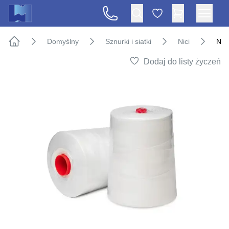
Domyślny
Sznurki i siatki
Nici
Nic
Strona główna
Dodaj do listy życzeń