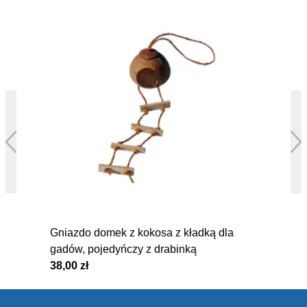
Gniazdo domek z kokosa z kładką dla
gadów, pojedyńczy z drabinką
38,00 zł
5
Footer