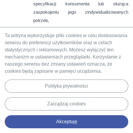
specyfikacji konsumenta lub służąca
zaspokojeniu jego zindywidualizowanych
potrzeb,
w której przedmiotem świadczenia jest rzecz
Ta witryna wykorzystuje pliki cookies w celu dostosowania
dostarczana w zapieczętowanym opakowaniu,
serwisu do preferencji użytkowników oraz w celach
której po otwarciu opakowania nie można
statystycznych i reklamowych. Możesz wyłączyć ten
zwrócić ze względu na ochronę zdrowia lub ze
mechanizm w ustawieniach przeglądarki. Korzystanie z
względów higienicznych, jeżeli opakowanie
naszego serwisu bez zmiany ustawień oznacza, że
cookies będą zapisane w pamięci urządzenia.
zostało otwarte po dostarczeniu,
w której przedmiotem świadczenia są rzeczy,
Polityka prywatności
które po dostarczeniu, ze względu na swój
charakter, zostają nierozłącznie połączone z
Zarządzaj cookies
innymi rzeczami,
o świadczenie usług, za które Konsument jest
Akceptuję
zobowiązany do zapłaty ceny, jeżeli