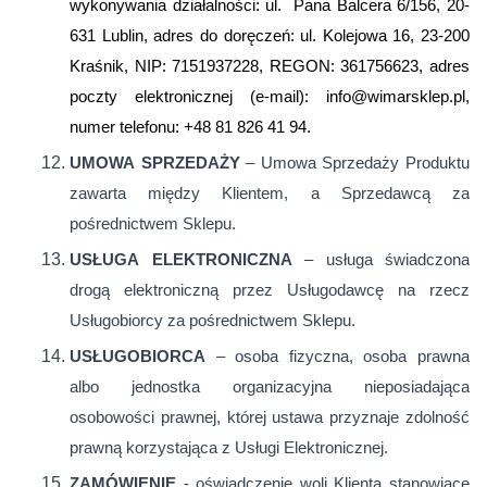
wykonywania działalności: ul. Pana Balcera 6/156, 20-
631 Lublin, adres do doręczeń: ul. Kolejowa 16, 23-200
Kraśnik, NIP: 7151937228, REGON: 361756623, adres
poczty elektronicznej (e-mail): info@wimarsklep.pl,
numer telefonu: +48 81 826 41 94.
UMOWA
SPRZEDAŻY
– Umowa Sprzedaży Produktu
zawarta między Klientem, a Sprzedawcą za
pośrednictwem Sklepu.
USŁUGA
ELEKTRONICZNA
– usługa świadczona
drogą elektroniczną przez Usługodawcę na rzecz
Usługobiorcy za pośrednictwem Sklepu.
USŁUGOBIORCA
– osoba fizyczna, osoba prawna
albo jednostka organizacyjna nieposiadająca
osobowości prawnej, której ustawa przyznaje zdolność
prawną korzystająca z Usługi Elektronicznej.
ZAMÓWIENIE
- oświadczenie woli Klienta stanowiące