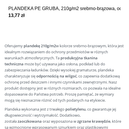
PLANDEKA PE GRUBA, 210g/m2 srebrno-brązowa, ochro
13,77 zł
Oferujemy
plandekę 210g/m2
w kolorze srebrno-brązowym, która jest
idealnym rozwiązaniem do ochrony przedmiotów w różnych
warunkach atmosferycznych. Ta
produkcyjna tkanina
techniczna
może być używana jako osłona, podkład lub do
zabezpieczania ładunków. Dzięki wysokiej gramaturze, plandeka
charakteryzuje się
odpornością na wilgoć
, co zapewnia dodatkową
ochronę przed deszczem i innymi czynnikami zewnętrznymi. Nasz
produkt dostępny jest w różnych rozmiarach, co pozwala na idealne
dopasowanie do Państwa potrzeb. Proszę pamiętać, że wymiary
mogą się nieznacznie różnić od tych podanych na etykiecie.
Plandeka wykonana jest z trwałego
polietylenu
, co gwarantuje jej
długowieczność i wytrzymałość. Dodatkowo,
została
zaoczkowana
oraz wyposażona w
zgrzane krawędzie
, które
są wzmocnione wprasowanym sznurkiem oraz plastikowymi