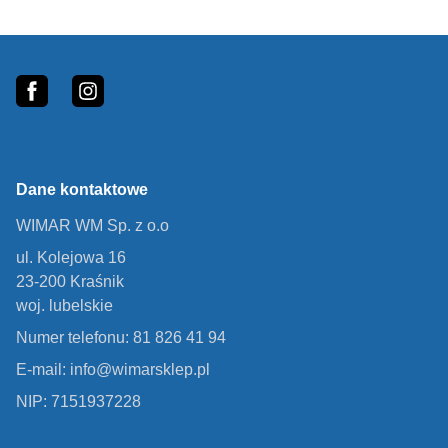
Footer
fb
In
Dane kontaktowe
WIMAR WM Sp. z o.o
ul. Kolejowa 16
23-200 Kraśnik
woj. lubelskie
Numer telefonu: 81 826 41 94
E-mail: info@wimarsklep.pl
NIP: 7151937228