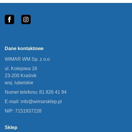
Footer
fb
In
Dane kontaktowe
WIMAR WM Sp. z o.o
ul. Kolejowa 16
23-200 Kraśnik
woj. lubelskie
Numer telefonu: 81 826 41 94
E-mail: info@wimarsklep.pl
NIP: 7151937228
Sklep