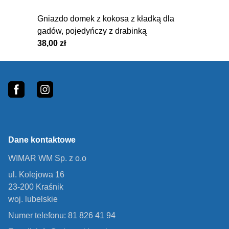
Gniazdo domek z kokosa z kładką dla
gadów, pojedyńczy z drabinką
38,00 zł
5
Footer
fb
In
Dane kontaktowe
WIMAR WM Sp. z o.o
ul. Kolejowa 16
23-200 Kraśnik
woj. lubelskie
Numer telefonu: 81 826 41 94