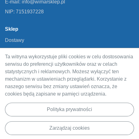
E-mail: info@wimarsklep.pl
NIP: 7151937228
Sklep
Dostawy
Metody płatności
Ta witryna wykorzystuje pliki cookies w celu dostosowania
Regulamin
serwisu do preferencji użytkowników oraz w celach
Polityka prywatności
statystycznych i reklamowych. Możesz wyłączyć ten
mechanizm w ustawieniach przeglądarki. Korzystanie z
Odstąpienie od umowy
naszego serwisu bez zmiany ustawień oznacza, że
cookies będą zapisane w pamięci urządzenia.
Informacje
O nas
Polityka prywatności
Blog
Zarządzaj cookies
Skontaktuj się z nami