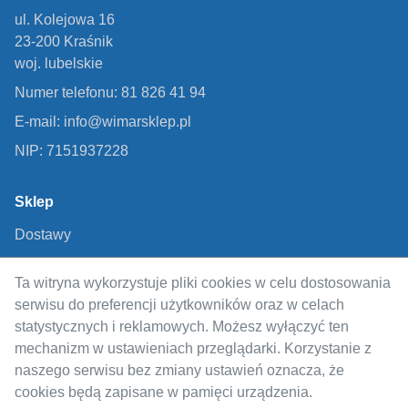
ul. Kolejowa 16
23-200 Kraśnik
woj. lubelskie
Numer telefonu: 81 826 41 94
E-mail: info@wimarsklep.pl
NIP: 7151937228
Sklep
Dostawy
Metody płatności
Ta witryna wykorzystuje pliki cookies w celu dostosowania
Regulamin
serwisu do preferencji użytkowników oraz w celach
Polityka prywatności
statystycznych i reklamowych. Możesz wyłączyć ten
mechanizm w ustawieniach przeglądarki. Korzystanie z
Odstąpienie od umowy
naszego serwisu bez zmiany ustawień oznacza, że
cookies będą zapisane w pamięci urządzenia.
Informacje