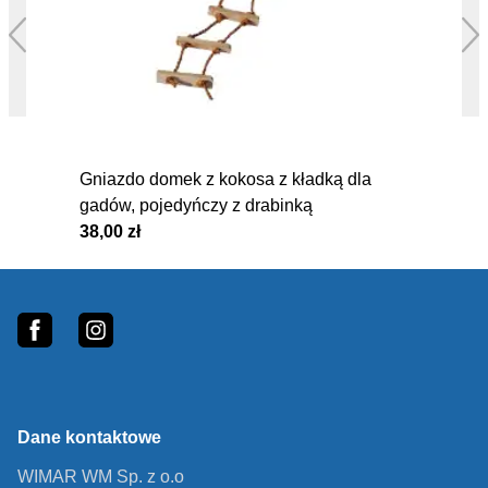
Gniazdo domek z kokosa z kładką dla
gadów, pojedyńczy z drabinką
38,00 zł
5
Footer
fb
In
Dane kontaktowe
WIMAR WM Sp. z o.o