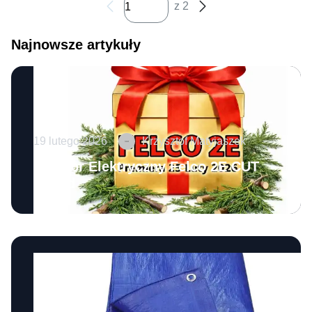
z 2
Najnowsze artykuły
19 lutego 2026
Krzysztof Matyjaszek
Sekator Elektryczny Felco 2E CUT
Shield