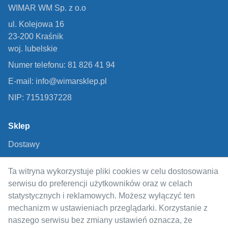
WIMAR WM Sp. z o.o
ul. Kolejowa 16
23-200 Kraśnik
woj. lubelskie
Numer telefonu: 81 826 41 94
E-mail: info@wimarsklep.pl
NIP: 7151937228
Sklep
Dostawy
Metody płatności
Ta witryna wykorzystuje pliki cookies w celu dostosowania
Regulamin
serwisu do preferencji użytkowników oraz w celach
Polityka prywatności
statystycznych i reklamowych. Możesz wyłączyć ten
mechanizm w ustawieniach przeglądarki. Korzystanie z
Odstąpienie od umowy
naszego serwisu bez zmiany ustawień oznacza, że